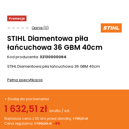
Promocja
Opinie (0)
STIHL Diamentowa piła
łańcuchowa 36 GBM 40cm
Kod producenta:
32130000064
STIHL Diamentowa piła łańcuchowa 36 GBM 40cm
Pełna specyfikacja
+ Dodaj do porównania
1 632,51 zł
brutto
/
szt.
Najniższa cena z 30 dni przed obniżką:
1 781,01 zł
Cena regularna:
1 799,00 zł
-9%