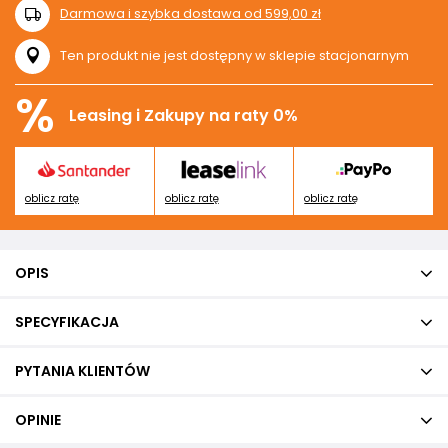
Darmowa i szybka dostawa
od
599,00 zł
Ten produkt nie jest dostępny w sklepie stacjonarnym
%
Leasing i Zakupy na raty 0%
oblicz ratę
oblicz ratę
oblicz ratę
OPIS
SPECYFIKACJA
PYTANIA KLIENTÓW
OPINIE