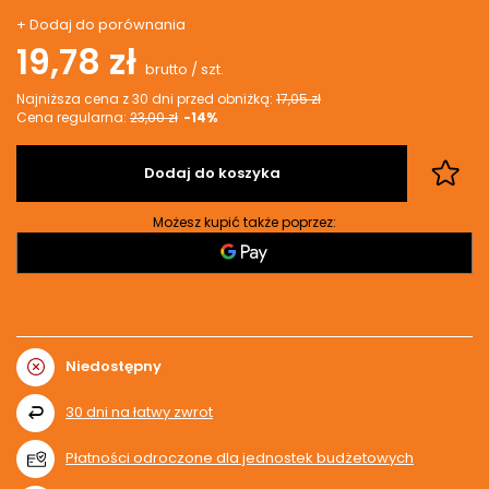
+ Dodaj do porównania
19,78 zł
brutto
/
szt.
Najniższa cena z 30 dni przed obniżką:
17,05 zł
Cena regularna:
23,00 zł
-14%
Dodaj do koszyka
Możesz kupić także poprzez:
Niedostępny
30
dni na łatwy zwrot
Płatności odroczone dla jednostek budżetowych