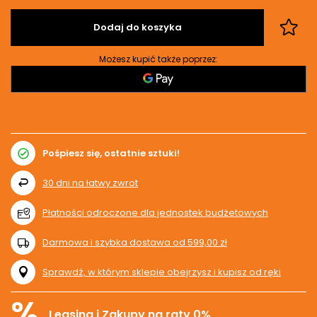
Dodaj do koszyka
Możesz kupić także poprzez:
Pośpiesz się, ostatnie sztuki!
30
dni na łatwy zwrot
Płatności odroczone dla jednostek budżetowych
Darmowa i szybka dostawa
od
599,00 zł
Sprawdź, w którym sklepie obejrzysz i kupisz od ręki
%
Leasing i Zakupy na raty 0%