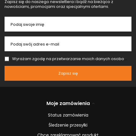
Zapisz się do naszego newslettera i bądź na bieżąco z
nowościami, promocjami oraz specjalnymi ofertami.
Podaj swoje imię
Podaj swój adres e-mail
Wyrażam zgodę na przetwarzanie moich danych osobowych (adres e-mail) na potrzeby wysyłki newslettera z informacją handlową (marketing). Więcej w
Zapisz się
Moje zamówienia
Status zamówienia
Śledzenie przesyłki
Chcę zareklamować produkt