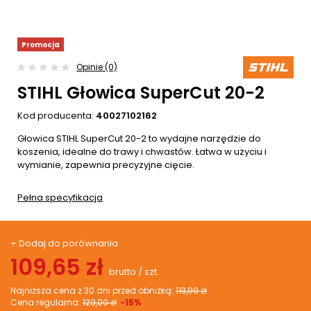
Promocja
Opinie (0)
STIHL Głowica SuperCut 20-2
Kod producenta:
40027102162
Głowica STIHL SuperCut 20-2 to wydajne narzędzie do
koszenia, idealne do trawy i chwastów. Łatwa w użyciu i
wymianie, zapewnia precyzyjne cięcie.
Pełna specyfikacja
+ Dodaj do porównania
109,65 zł
brutto
/
szt.
Najniższa cena z 30 dni przed obniżką:
113,99 zł
Cena regularna:
129,00 zł
-15%