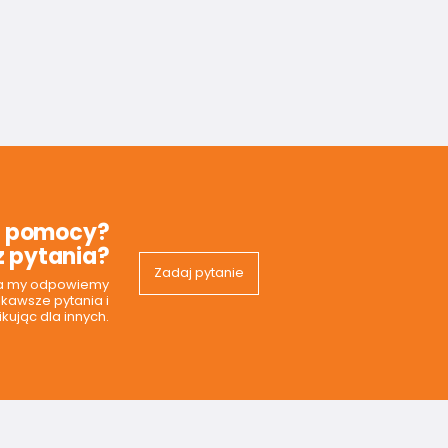
z pomocy?
 pytania?
Zadaj pytanie
 a my odpowiemy
ekawsze pytania i
kując dla innych.