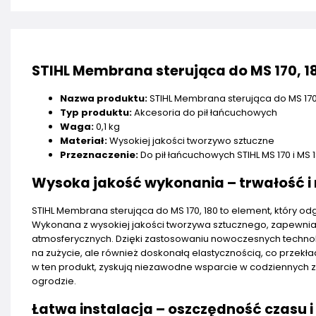
STIHL Membrana sterująca do MS 170, 1
Nazwa produktu:
STIHL Membrana sterująca do MS 170
Typ produktu:
Akcesoria do pił łańcuchowych
Waga:
0,1 kg
Materiał:
Wysokiej jakości tworzywo sztuczne
Przeznaczenie:
Do pił łańcuchowych STIHL MS 170 i MS 
Wysoka jakość wykonania – trwałość i
STIHL Membrana sterująca do MS 170, 180 to element, który o
Wykonana z wysokiej jakości tworzywa sztucznego, zapewnia
atmosferycznych. Dzięki zastosowaniu nowoczesnych technolo
na zużycie, ale również doskonałą elastycznością, co przekła
w ten produkt, zyskują niezawodne wsparcie w codziennych 
ogrodzie.
Łatwa instalacja – oszczędność czasu 