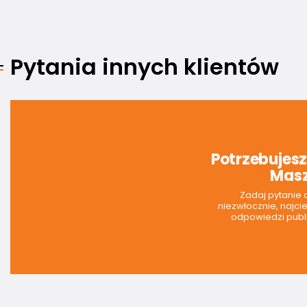
Pytania innych klientów
Potrzebujes
Masz
Zadaj pytanie
niezwłocznie, najci
odpowiedzi publi