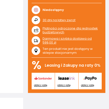
Niedostępny
30
dni na łatwy zwrot
Płatności odroczone dla jednostek
budżetowych
Darmowa i szybka dostawa
od
599,00 zł
Ten produkt nie jest dostępny w
sklepie stacjonarnym
%
Leasing i Zakupy na raty 0%
oblicz ratę
oblicz ratę
oblicz ratę