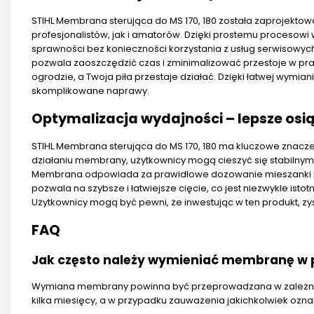
STIHL Membrana sterująca do MS 170, 180 została zaprojektowa
profesjonalistów, jak i amatorów. Dzięki prostemu procesowi
sprawności bez konieczności korzystania z usług serwisowyc
pozwala zaoszczędzić czas i zminimalizować przestoje w pr
ogrodzie, a Twoja piła przestaje działać. Dzięki łatwej wymi
skomplikowane naprawy.
Optymalizacja wydajności – lepsze osiąg
STIHL Membrana sterująca do MS 170, 180 ma kluczowe znaczen
działaniu membrany, użytkownicy mogą cieszyć się stabilny
Membrana odpowiada za prawidłowe dozowanie mieszanki pali
pozwala na szybsze i łatwiejsze cięcie, co jest niezwykle is
Użytkownicy mogą być pewni, że inwestując w ten produkt, zy
FAQ
Jak często należy wymieniać membranę w pi
Wymiana membrany powinna być przeprowadzana w zależności 
kilka miesięcy, a w przypadku zauważenia jakichkolwiek oznak