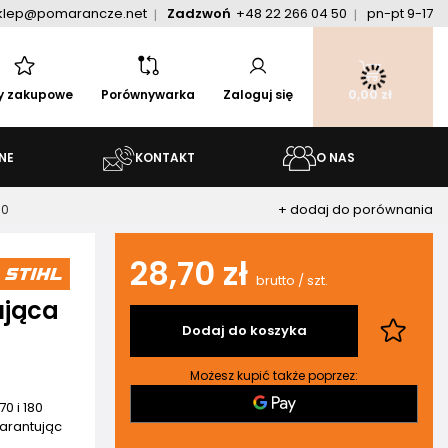
klep@pomarancze.net
Zadzwoń
+48 22 266 04 50
pn-pt 9-17
ty zakupowe
Porównywarka
Zaloguj się
0,00 zł
NE
KONTAKT
O NAS
+ dodaj do porównania
80
28,70 zł
brutto
/
szt.
ująca
Dodaj do koszyka
Możesz kupić także poprzez:
0 i 180
warantując