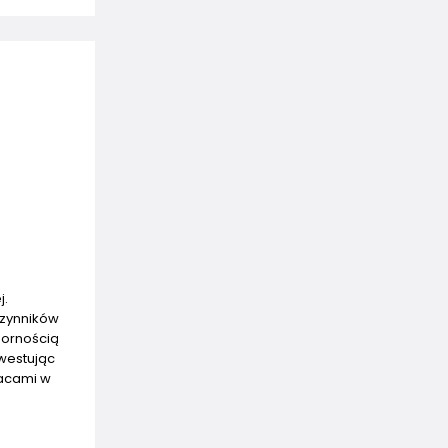
j.
czynników
pornością
nwestując
racami w