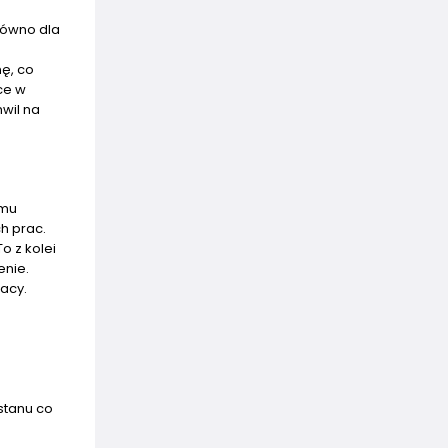
arówno dla
ę, co
ce w
wil na
emu
h prac.
o z kolei
enie.
acy.
stanu co