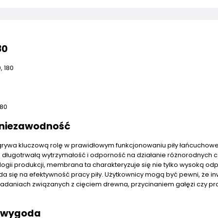
80
, 180
180
 niezawodność
dgrywa kluczową rolę w prawidłowym funkcjonowaniu piły łańcuchowe
 długotrwałą wytrzymałość i odporność na działanie różnorodnych 
gii produkcji, membrana ta charakteryzuje się nie tylko wysoką od
da się na efektywność pracy piły. Użytkownicy mogą być pewni, że i
zadaniach związanych z cięciem drewna, przycinaniem gałęzi czy p
i wygoda