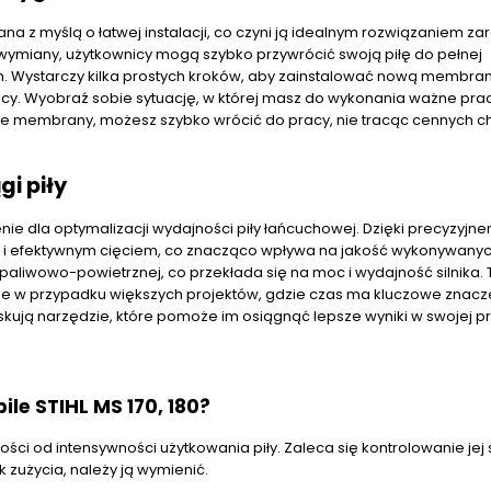
na z myślą o łatwej instalacji, co czyni ją idealnym rozwiązaniem z
 wymiany, użytkownicy mogą szybko przywrócić swoją piłę do pełnej
h. Wystarczy kilka prostych kroków, aby zainstalować nową membran
acy. Wyobraź sobie sytuację, w której masz do wykonania ważne pra
anie membrany, możesz szybko wrócić do pracy, nie tracąc cennych ch
i piły
ie dla optymalizacji wydajności piły łańcuchowej. Dzięki precyzyjn
m i efektywnym cięciem, co znacząco wpływa na jakość wykonywanyc
wowo-powietrznej, co przekłada się na moc i wydajność silnika. T
totne w przypadku większych projektów, gdzie czas ma kluczowe znacz
skują narzędzie, które pomoże im osiągnąć lepsze wyniki w swojej pr
le STIHL MS 170, 180?
od intensywności użytkowania piły. Zaleca się kontrolowanie jej 
 zużycia, należy ją wymienić.