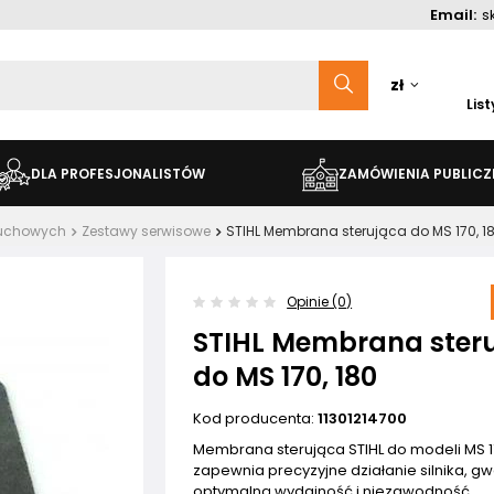
Email:
s
zł
Lis
DLA PROFESJONALISTÓW
ZAMÓWIENIA PUBLICZ
ńcuchowych
Zestawy serwisowe
STIHL Membrana sterująca do MS 170, 1
Opinie (0)
STIHL Membrana ster
do MS 170, 180
Kod producenta:
11301214700
Membrana sterująca STIHL do modeli MS 17
zapewnia precyzyjne działanie silnika, g
optymalną wydajność i niezawodność.