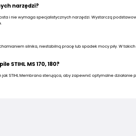
ych narzędzi?
t prosta i nie wymaga specjalistycznych narzędzi. Wystarczą podstawo
e.
ianiem silnika, niestabilną pracę lub spadek mocy piły. W takich
le STIHL MS 170, 180?
h jak STIHL Membrana sterująca, aby zapewnić optymalne działanie pi