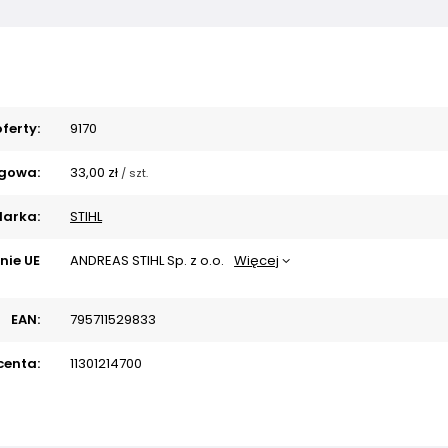
ferty:
9170
gowa:
33,00 zł
/
szt.
arka:
STIHL
nie UE
ANDREAS STIHL Sp. z o.o.
Więcej
EAN:
795711529833
centa:
11301214700