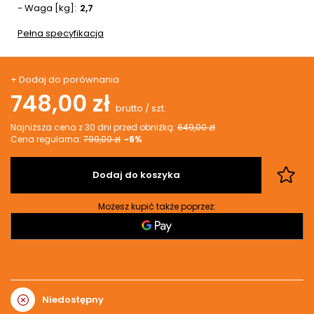
- Waga [kg]
2,7
Pełna specyfikacja
+ Dodaj do porównania
748,00 zł
brutto
/
szt.
Najniższa cena z 30 dni przed obniżką:
649,00 zł
Cena regularna:
799,00 zł
-6%
Dodaj do koszyka
Możesz kupić także poprzez:
Niedostępny