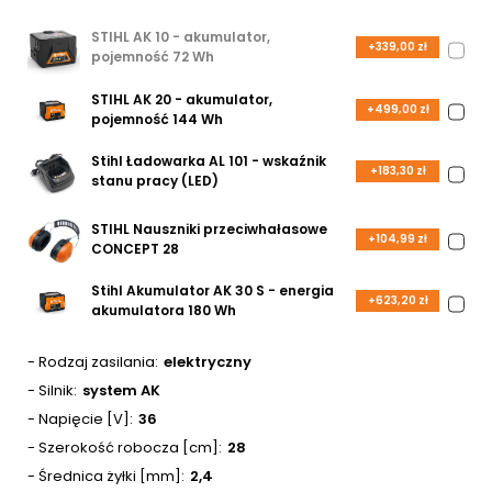
STIHL AK 10 - akumulator,
+339,00 zł
pojemność 72 Wh
STIHL AK 20 - akumulator,
+499,00 zł
pojemność 144 Wh
Stihl Ładowarka AL 101 - wskaźnik
+183,30 zł
stanu pracy (LED)
STIHL Nauszniki przeciwhałasowe
+104,99 zł
CONCEPT 28
Stihl Akumulator AK 30 S - energia
+623,20 zł
akumulatora 180 Wh
- Rodzaj zasilania
elektryczny
- Silnik
system AK
- Napięcie [V]
36
- Szerokość robocza [cm]
28
- Średnica żyłki [mm]
2,4