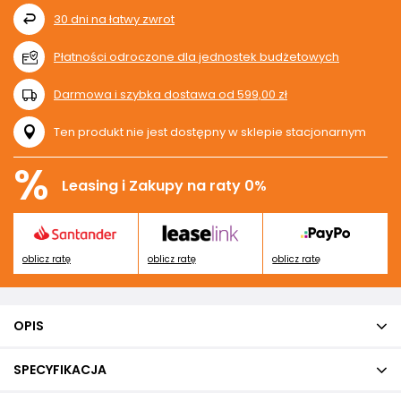
30
dni na łatwy zwrot
Płatności odroczone dla jednostek budżetowych
Darmowa i szybka dostawa
od
599,00 zł
Ten produkt nie jest dostępny w sklepie stacjonarnym
%
Leasing i Zakupy na raty 0%
oblicz ratę
oblicz ratę
oblicz ratę
OPIS
SPECYFIKACJA