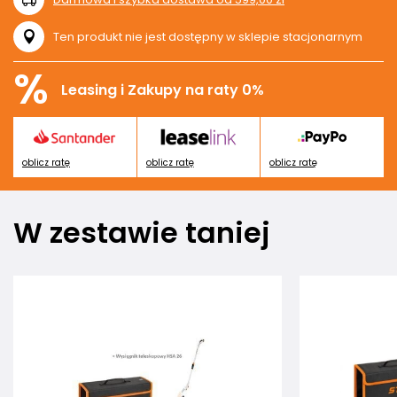
Ten produkt nie jest dostępny w sklepie stacjonarnym
%
Leasing i Zakupy na raty 0%
oblicz ratę
oblicz ratę
oblicz ratę
W zestawie taniej