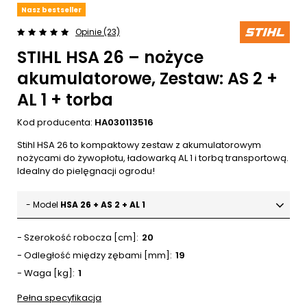
Nasz bestseller
Opinie (23)
STIHL HSA 26 – nożyce
akumulatorowe, Zestaw: AS 2 +
AL 1 + torba
Kod producenta:
HA030113516
Stihl HSA 26 to kompaktowy zestaw z akumulatorowym
nożycami do żywopłotu, ładowarką AL 1 i torbą transportową.
Idealny do pielęgnacji ogrodu!
- Model
HSA 26 + AS 2 + AL 1
- Szerokość robocza [cm]
20
- Odległość między zębami [mm]
19
- Waga [kg]
1
Pełna specyfikacja