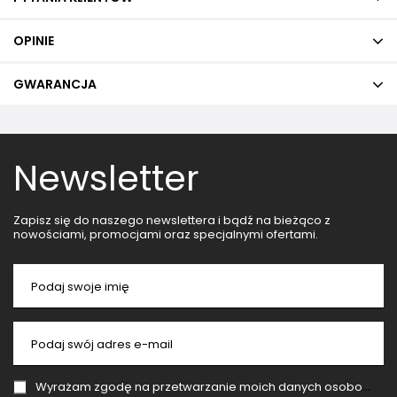
OPINIE
GWARANCJA
Newsletter
Zapisz się do naszego newslettera i bądź na bieżąco z
nowościami, promocjami oraz specjalnymi ofertami.
Podaj swoje imię
Podaj swój adres e-mail
Wyrażam zgodę na przetwarzanie moich danych osobowych (adres e-mail) na potrzeby wysyłki newslettera z informacją handlową (marketing). Więcej w