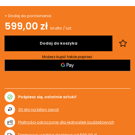
+ Dodaj do porównania
599,00 zł
brutto
/
szt.
Dodaj do koszyka
Możesz kupić także poprzez:
Pośpiesz się, ostatnie sztuki!
30
dni na łatwy zwrot
Płatności odroczone dla jednostek budżetowych
Darmowa i szybka dostawa
od
599,00 zł