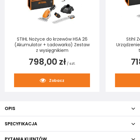
STIHL Nożyce do krzewów HSA 26
Stihl 
(Akumulator + Ładowarka) Zestaw
Urządzenie 
z wysięgnikiem
798,00 zł
71
/
szt.
Zobacz
OPIS
SPECYFIKACJA
PYTANIA KLIENTÓW