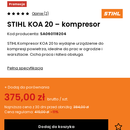
Promocja
Opinie (2)
STIHL KOA 20 – kompresor
Kod producenta:
SA060118204
STIHL Kompresor KOA 20 to wydajne urządzenie do
kompresji powietrza, idealne do prac w ogrodzie i
warsztacie. Cicha praca i łatwa obsługa.
Pełna specyfikacja
+ Dodaj do porównania
375,00 zł
brutto
/
szt.
Najniższa cena z 30 dni przed obniżką:
384,00 zł
Cena regularna:
419,00 zł
-11%
Dodaj do koszyka