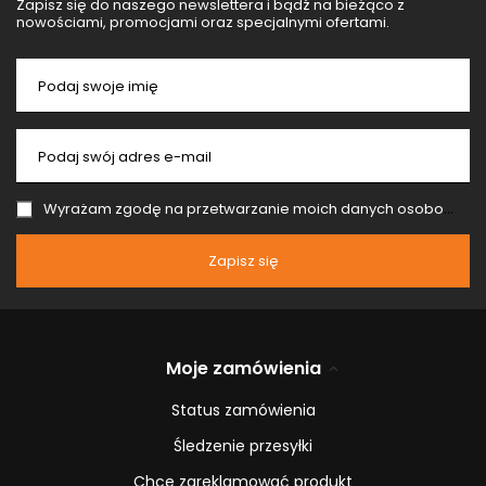
Zapisz się do naszego newslettera i bądź na bieżąco z
nowościami, promocjami oraz specjalnymi ofertami.
Podaj swoje imię
Podaj swój adres e-mail
Wyrażam zgodę na przetwarzanie moich danych osobowych (adres e-mail) na potrzeby wysyłki newslettera z informacją handlową (marketing). Więcej w
Zapisz się
Moje zamówienia
Status zamówienia
Śledzenie przesyłki
Chcę zareklamować produkt