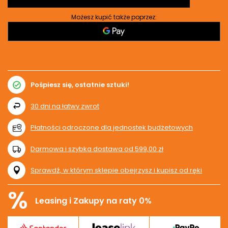
Możesz kupić także poprzez:
Pośpiesz się, ostatnie sztuki!
30
dni na łatwy zwrot
Płatności odroczone dla jednostek budżetowych
Darmowa i szybka dostawa
od
599,00 zł
Sprawdź, w którym sklepie obejrzysz i kupisz od ręki
%
Leasing i Zakupy na raty 0%