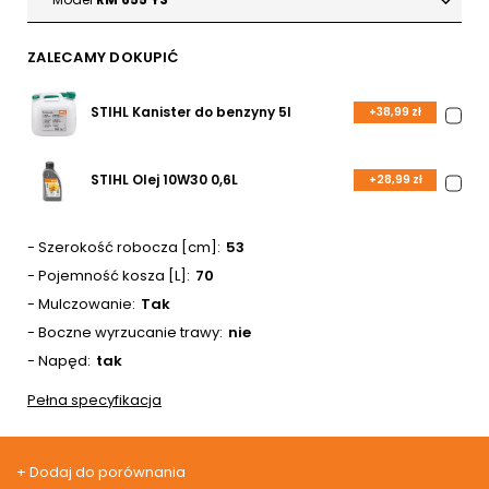
ZALECAMY DOKUPIĆ
STIHL Kanister do benzyny 5l
+38,99 zł
STIHL Olej 10W30 0,6L
+28,99 zł
- Szerokość robocza [cm]
53
- Pojemność kosza [L]
70
- Mulczowanie
Tak
- Boczne wyrzucanie trawy
nie
- Napęd
tak
Pełna specyfikacja
+ Dodaj do porównania