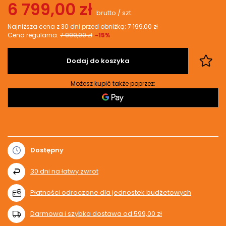
6 799,00 zł
brutto
/
szt.
Najniższa cena z 30 dni przed obniżką:
7 199,00 zł
Cena regularna:
7 999,00 zł
-15%
Dodaj do koszyka
Możesz kupić także poprzez:
Dostępny
30
dni na łatwy zwrot
Płatności odroczone dla jednostek budżetowych
Darmowa i szybka dostawa
od
599,00 zł