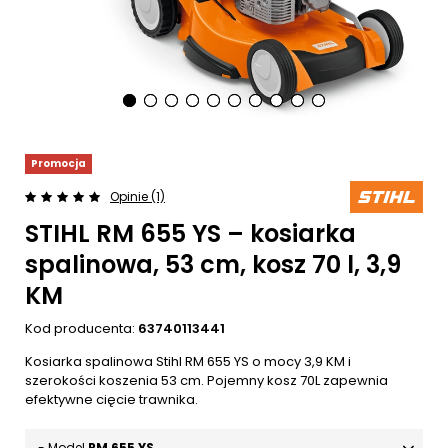
Promocja
Opinie (1)
STIHL RM 655 YS – kosiarka
spalinowa, 53 cm, kosz 70 l, 3,9
KM
Kod producenta:
63740113441
Kosiarka spalinowa Stihl RM 655 YS o mocy 3,9 KM i
szerokości koszenia 53 cm. Pojemny kosz 70L zapewnia
efektywne cięcie trawnika.
- Model
RM 655 YS