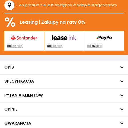
Ten produkt nie jest dostępny w sklepie stacjonarnym
%
Leasing i Zakupy na raty 0%
oblicz ratę
oblicz ratę
oblicz ratę
OPIS
SPECYFIKACJA
PYTANIA KLIENTÓW
OPINIE
GWARANCJA