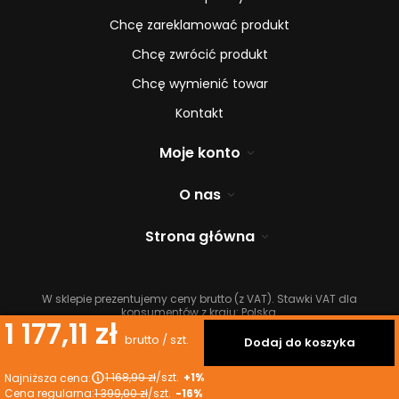
Chcę zareklamować produkt
Chcę zwrócić produkt
Chcę wymienić towar
Kontakt
Moje konto
O nas
Strona główna
W sklepie prezentujemy ceny brutto (z VAT).
Stawki VAT dla
konsumentów z kraju:
Polska
.
1 177,11 zł
brutto
/
szt.
Dodaj do koszyka
1 168,99 zł
/
szt.
+1%
Najniższa cena:
Cena regularna:
1 399,00 zł
/
szt.
-16%