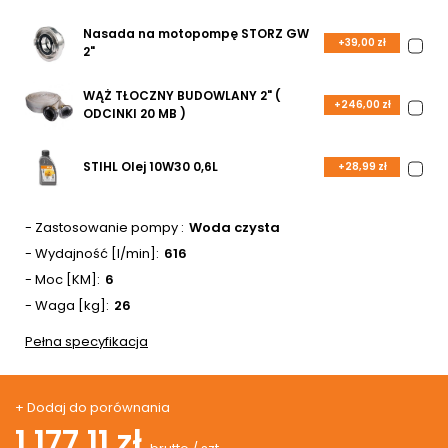
Nasada na motopompę STORZ GW
+39,00 zł
2"
WĄŻ TŁOCZNY BUDOWLANY 2" (
+246,00 zł
ODCINKI 20 MB )
STIHL Olej 10W30 0,6L
+28,99 zł
- Zastosowanie pompy
Woda czysta
- Wydajność [l/min]
616
- Moc [KM]
6
- Waga [kg]
26
Pełna specyfikacja
+ Dodaj do porównania
1 177,11 zł