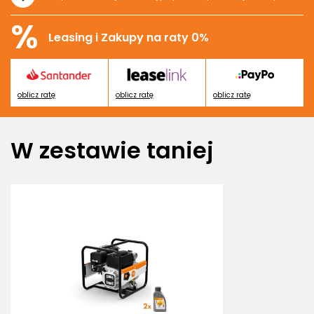
%
Leasing i Zakupy na raty 0%
oblicz ratę
oblicz ratę
oblicz ratę
W zestawie taniej