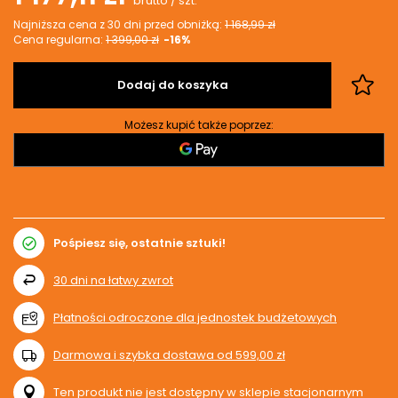
brutto
/
szt.
Najniższa cena z 30 dni przed obniżką:
1 168,99 zł
Cena regularna:
1 399,00 zł
-16%
Dodaj do koszyka
Możesz kupić także poprzez:
Pośpiesz się, ostatnie sztuki!
30
dni na łatwy zwrot
Płatności odroczone dla jednostek budżetowych
Darmowa i szybka dostawa
od
599,00 zł
Ten produkt nie jest dostępny w sklepie stacjonarnym